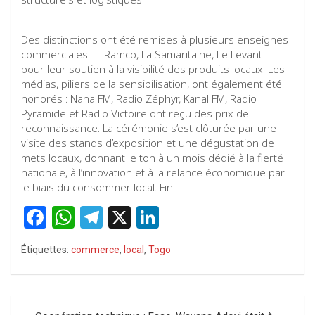
Des distinctions ont été remises à plusieurs enseignes
commerciales — Ramco, La Samaritaine, Le Levant —
pour leur soutien à la visibilité des produits locaux. Les
médias, piliers de la sensibilisation, ont également été
honorés : Nana FM, Radio Zéphyr, Kanal FM, Radio
Pyramide et Radio Victoire ont reçu des prix de
reconnaissance. La cérémonie s’est clôturée par une
visite des stands d’exposition et une dégustation de
mets locaux, donnant le ton à un mois dédié à la fierté
nationale, à l’innovation et à la relance économique par
le biais du consommer local. Fin
F
W
T
X
Li
a
h
el
n
Étiquettes:
commerce
,
local
,
Togo
ce
at
e
ke
b
s
gr
dI
o
A
a
n
Navigation