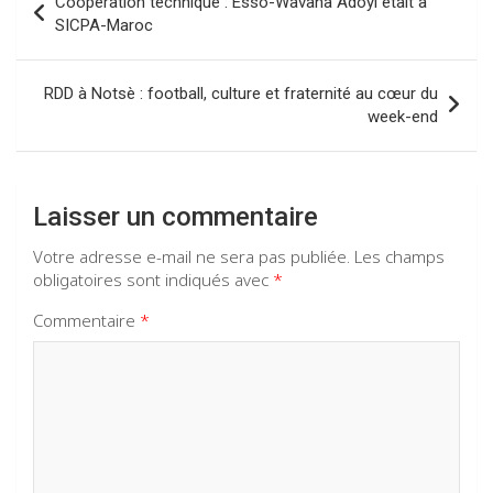
Coopération technique : Esso-Wavana Adoyi était à
o
p
m
de
SICPA-Maroc
k
p
l’article
RDD à Notsè : football, culture et fraternité au cœur du
week-end
Laisser un commentaire
Votre adresse e-mail ne sera pas publiée.
Les champs
obligatoires sont indiqués avec
*
Commentaire
*