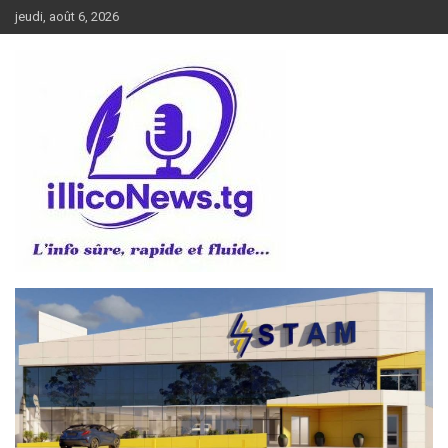
Aller
jeudi, août 6, 2026
au
contenu
L’info sûre, rapide et fluide
illiconews