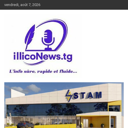
Aller
vendredi, août 7, 2026
au
contenu
L’info sûre, rapide et fluide
illiconews