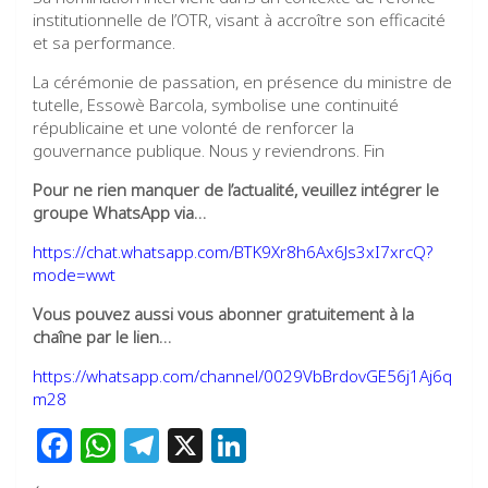
institutionnelle de l’OTR, visant à accroître son efficacité
et sa performance.
La cérémonie de passation, en présence du ministre de
tutelle, Essowè Barcola, symbolise une continuité
républicaine et une volonté de renforcer la
gouvernance publique. Nous y reviendrons. Fin
Pour ne rien manquer de l’actualité, veuillez intégrer le
groupe WhatsApp via…
https://chat.whatsapp.com/BTK9Xr8h6Ax6Js3xI7xrcQ?
mode=wwt
Vous pouvez aussi vous abonner gratuitement à la
chaîne par le lien…
https://whatsapp.com/channel/0029VbBrdovGE56j1Aj6q
m28
F
W
T
X
Li
a
h
el
n