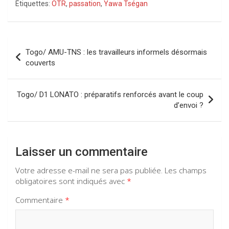
Étiquettes:
OTR
,
passation
,
Yawa Tségan
ce
at
e
ke
b
s
gr
dI
o
A
a
n
Navigation
Togo/ AMU-TNS : les travailleurs informels désormais
o
p
m
de
couverts
k
p
l’article
Togo/ D1 LONATO : préparatifs renforcés avant le coup
d’envoi ?
Laisser un commentaire
Votre adresse e-mail ne sera pas publiée.
Les champs
obligatoires sont indiqués avec
*
Commentaire
*