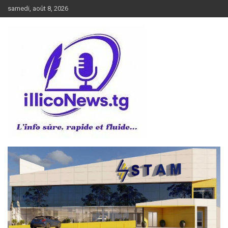
Aller
samedi, août 8, 2026
au
contenu
L’info sûre, rapide et fluide
illiconews