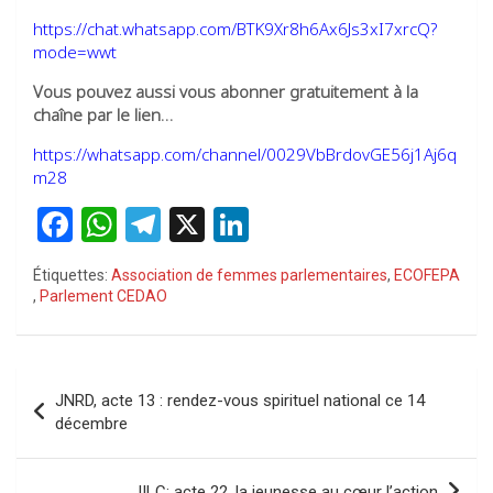
https://chat.whatsapp.com/BTK9Xr8h6Ax6Js3xI7xrcQ?
mode=wwt
Vous pouvez aussi vous abonner gratuitement à la
chaîne par le lien…
https://whatsapp.com/channel/0029VbBrdovGE56j1Aj6q
m28
F
W
T
X
Li
a
h
el
n
Étiquettes:
Association de femmes parlementaires
,
ECOFEPA
ce
at
e
ke
,
Parlement CEDAO
b
s
gr
dI
o
A
a
n
Navigation
o
p
m
JNRD, acte 13 : rendez-vous spirituel national ce 14
de
décembre
k
p
l’article
JILC: acte 22, la jeunesse au cœur l’action