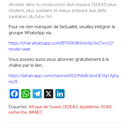
décisive dans la construction d’un espace CEDEAO plus
résilient, plus solidaire et mieux préparé aux défis
sanitaires du futur. Fin
Pour ne rien manquer de l’actualité, veuillez intégrer le
groupe WhatsApp via…
https://chat.whatsapp.com/BTK9Xr8h6Ax6Js3xI7xrcQ?
mode=wwt
Vous pouvez aussi vous abonner gratuitement à la
chaîne par le lien…
https://whatsapp.com/channel/0029VbBrdovGE56j1Aj6q
m28
F
W
T
X
Li
a
h
el
n
Étiquettes:
Afrique de l'ouest
,
CEDEAO
,
épiddémie
,
OOAS
,
ce
at
e
ke
recherche
,
WANEC
b
s
gr
dI