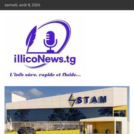
Aller
samedi, août 8, 2026
au
contenu
L’info sûre, rapide et fluide
illiconews