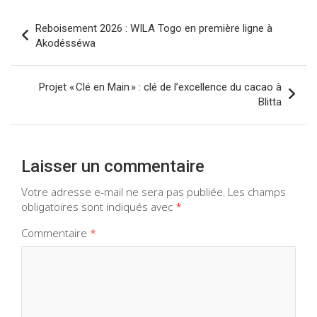
o
A
a
n
Navigation
o
p
m
Reboisement 2026 : WILA Togo en première ligne à
de
Akodésséwa
k
p
l’article
Projet « Clé en Main » : clé de l’excellence du cacao à
Blitta
Laisser un commentaire
Votre adresse e-mail ne sera pas publiée.
Les champs
obligatoires sont indiqués avec
*
Commentaire
*