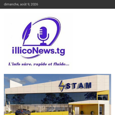
Aller
dimanche, août 9, 2026
au
contenu
L’info sûre, rapide et fluide
illiconews