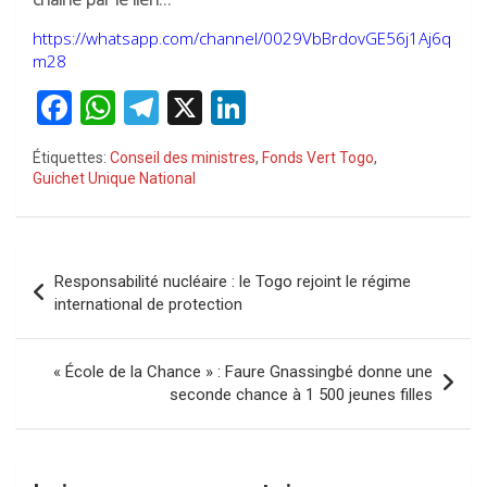
https://whatsapp.com/channel/0029VbBrdovGE56j1Aj6q
m28
F
W
T
X
Li
a
h
el
n
Étiquettes:
Conseil des ministres
,
Fonds Vert Togo
,
ce
at
e
ke
Guichet Unique National
b
s
gr
dI
o
A
a
n
Navigation
o
p
m
Responsabilité nucléaire : le Togo rejoint le régime
de
international de protection
k
p
l’article
« École de la Chance » : Faure Gnassingbé donne une
seconde chance à 1 500 jeunes filles