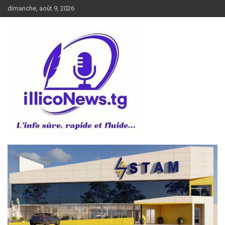
Aller
dimanche, août 9, 2026
au
contenu
L’info sûre, rapide et fluide
illiconews