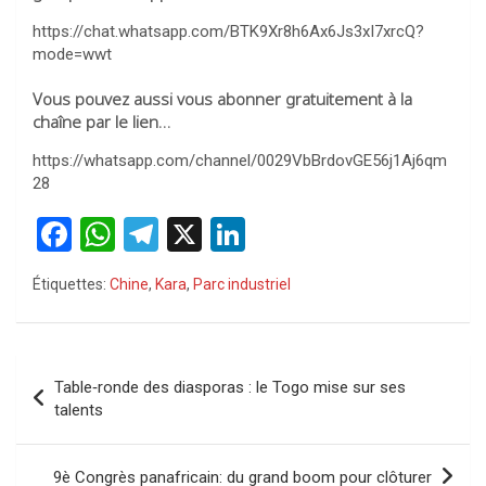
https://chat.whatsapp.com/BTK9Xr8h6Ax6Js3xI7xrcQ?
mode=wwt
Vous pouvez aussi vous abonner gratuitement à la
chaîne par le lien…
https://whatsapp.com/channel/0029VbBrdovGE56j1Aj6qm
28
F
W
T
X
Li
a
h
el
n
Étiquettes:
Chine
,
Kara
,
Parc industriel
ce
at
e
ke
b
s
gr
dI
o
A
a
n
Navigation
Table‑ronde des diasporas : le Togo mise sur ses
o
p
m
de
talents
k
p
l’article
9è Congrès panafricain: du grand boom pour clôturer