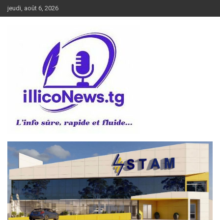
Aller
jeudi, août 6, 2026
au
contenu
L’info sûre, rapide et fluide
illiconews