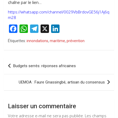
chaîne par le lien…
https://whatsapp.com/channel/0029VbBrdovGE56j1Aj6q
m28
F
W
T
X
Li
a
h
el
n
Étiquettes:
innondations
,
maritime
,
prévention
ce
at
e
ke
b
s
gr
dI
o
A
a
n
Navigation
Budgets serrés: réponses africaines
o
p
m
de
k
p
l’article
UEMOA : Faure Gnassingbé, artisan du consensus
Laisser un commentaire
Votre adresse e-mail ne sera pas publiée.
Les champs