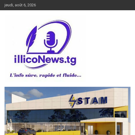
Aller
jeudi, août 6, 2026
au
contenu
L’info sûre, rapide et fluide
illiconews