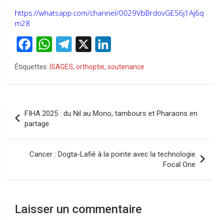
https://whatsapp.com/channel/0029VbBrdovGE56j1Aj6q
m28
F
W
T
X
Li
a
h
el
n
Étiquettes:
ISAGES
,
orthoptie
,
soutenance
ce
at
e
ke
b
s
gr
dI
o
A
a
n
Navigation
FIHA 2025 : du Nil au Mono, tambours et Pharaons en
o
p
m
de
partage
k
p
l’article
Cancer : Dogta-Lafiè à la pointe avec la technologie
Focal One
Laisser un commentaire