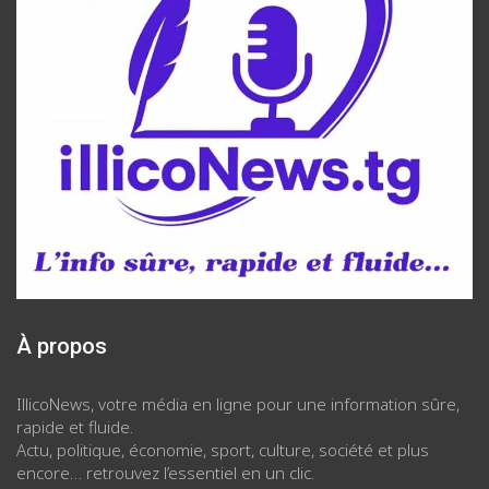
À propos
IllicoNews, votre média en ligne pour une information sûre,
rapide et fluide.
Actu, politique, économie, sport, culture, société et plus
encore… retrouvez l’essentiel en un clic.