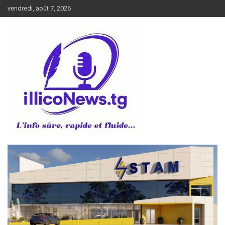
Aller
vendredi, août 7, 2026
au
contenu
L’info sûre, rapide et fluide
illiconews