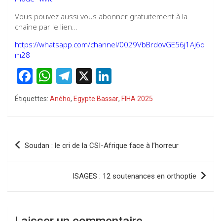
Vous pouvez aussi vous abonner gratuitement à la
chaîne par le lien…
https://whatsapp.com/channel/0029VbBrdovGE56j1Aj6q
m28
F
W
T
X
Li
a
h
el
n
Étiquettes:
Aného
,
Egypte Bassar
,
FIHA 2025
ce
at
e
ke
b
s
gr
dI
o
A
a
n
Navigation
Soudan : le cri de la CSI-Afrique face à l’horreur
o
p
m
de
k
p
l’article
ISAGES : 12 soutenances en orthoptie
Laisser un commentaire