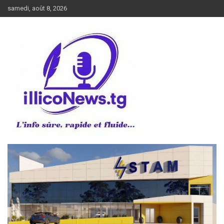
Aller
samedi, août 8, 2026
au
contenu
L’info sûre, rapide et fluide
illiconews