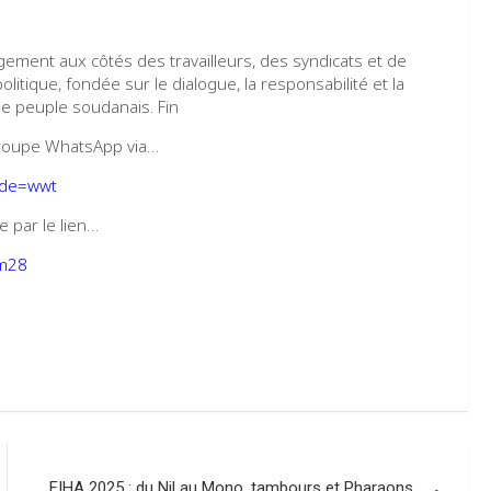
gement aux côtés des travailleurs, des syndicats et de
olitique, fondée sur le dialogue, la responsabilité et la
 le peuple soudanais. Fin
e groupe WhatsApp via…
ode=wwt
 par le lien…
qm28
FIHA 2025 : du Nil au Mono, tambours et Pharaons