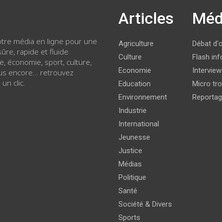
Articles
Méd
votre média en ligne pour une
Agriculture
Débat d'
ûre, rapide et fluide.
Culture
Flash inf
ue, économie, sport, culture,
Economie
Intervie
lus encore… retrouvez
 un clic.
Education
Micro tro
Environnement
Reporta
Industrie
International
Jeunesse
Justice
Médias
Politique
Santé
Société & Divers
Sports