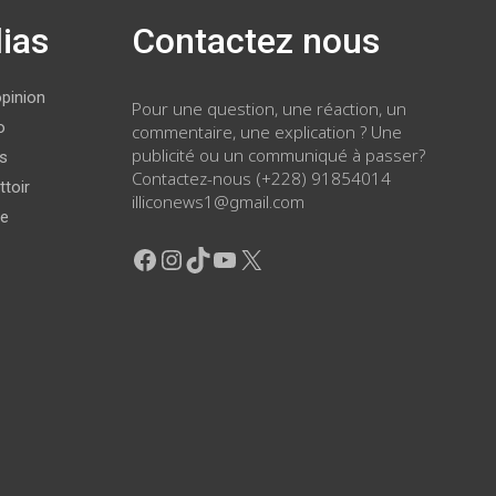
ias
Contactez nous
opinion
Pour une question, une réaction, un
o
commentaire, une explication ? Une
publicité ou un communiqué à passer?
ws
Contactez-nous (+228) 91854014
ttoir
illiconews1@gmail.com
ge
Facebook
Instagram
TikTok
YouTube
X