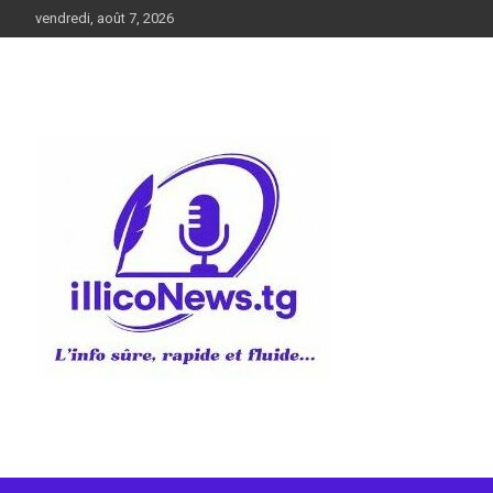
Aller
vendredi, août 7, 2026
au
contenu
L’info sûre, rapide et fluide
illiconews