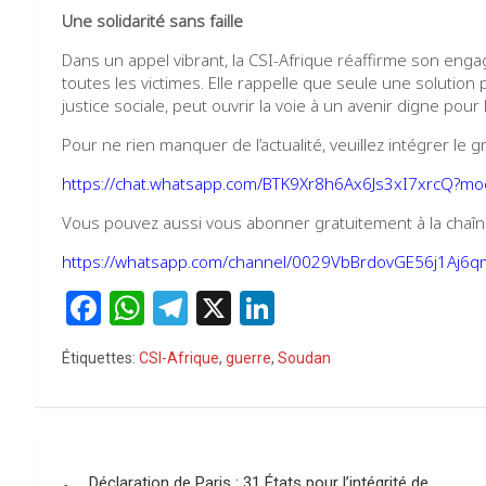
Une solidarité sans faille
Dans un appel vibrant, la CSI-Afrique réaffirme son enga
toutes les victimes. Elle rappelle que seule une solution p
justice sociale, peut ouvrir la voie à un avenir digne pour
Pour ne rien manquer de l’actualité, veuillez intégrer l
https://chat.whatsapp.com/BTK9Xr8h6Ax6Js3xI7xrcQ?m
Vous pouvez aussi vous abonner gratuitement à la chaîne
https://whatsapp.com/channel/0029VbBrdovGE56j1Aj6
F
W
T
X
Li
a
h
el
n
Étiquettes:
CSI-Afrique
,
guerre
,
Soudan
ce
at
e
ke
b
s
gr
dI
o
A
a
n
Navigation
o
p
m
Déclaration de Paris : 31 États pour l’intégrité de