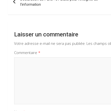
de
l’information
k
p
l’article
Laisser un commentaire
Votre adresse e-mail ne sera pas publiée.
Les champs ob
Commentaire
*