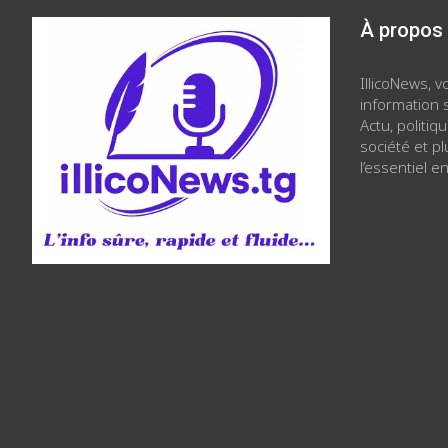
À propos
IllicoNews, 
information s
Actu, politiq
société et p
l’essentiel en