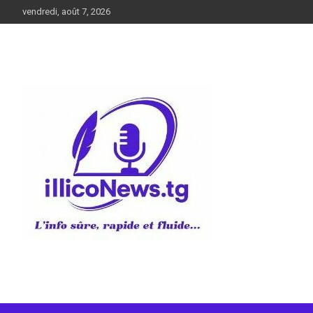
Aller
vendredi, août 7, 2026
au
contenu
L’info sûre, rapide et fluide
illiconews