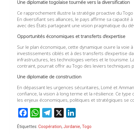
Une diplomatie togolaise tournée vers la diversification
Ce rapprochement illustre la stratégie proactive du Tog
En diversifiant ses alliances, le pays affirme sa capacité
avec des États partageant une vision pragmatique du dév
Opportunités économiques et transferts d’expertise
Sur le plan économique, cette dynamique ouvre la voie
investissements ciblés et à des transferts d’expertise dan
infrastructures, les technologies vertes et le tourisme.
contraint, pourrait offrir au Togo des leviers techniques 
Une diplomatie de construction
En dépassant les urgences sécuritaires, Lomé et Amman 
confiance, la vision à long terme et la résilience. Ce typ
les enjeux économiques, politiques et stratégiques se co
F
W
T
X
Li
a
h
el
n
Étiquettes:
Coopération
,
Jordanie
,
Togo
ce
at
e
ke