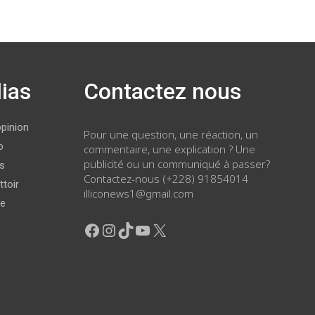
ias
Contactez nous
opinion
Pour une question, une réaction, un
o
commentaire, une explication ? Une
publicité ou un communiqué à passer?
ws
Contactez-nous (+228) 91854014
ttoir
illiconews1@gmail.com
ge
Facebook
Instagram
TikTok
YouTube
X