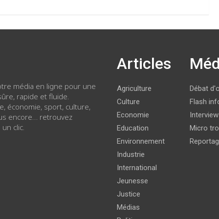
Articles
Méd
votre média en ligne pour une
Agriculture
Débat d'
ûre, rapide et fluide.
Culture
Flash inf
ue, économie, sport, culture,
Economie
Intervie
lus encore… retrouvez
 un clic.
Education
Micro tro
Environnement
Reporta
Industrie
International
Jeunesse
Justice
Médias