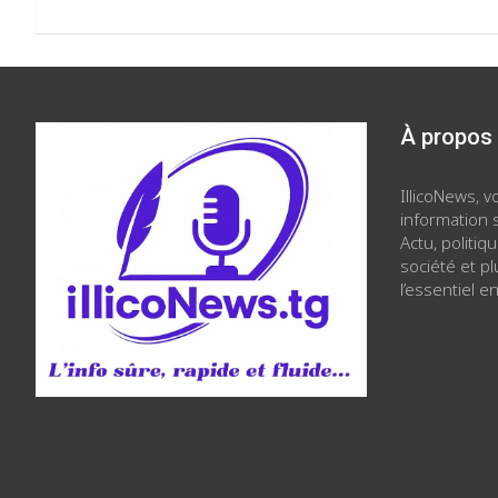
À propos
IllicoNews, 
information s
Actu, politiq
société et p
l’essentiel en