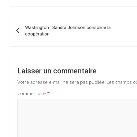
b
s
gr
dI
o
A
a
n
Navigation
o
p
m
Washington : Sandra Johnson consolide la
de
coopération
k
p
l’article
Laisser un commentaire
Votre adresse e-mail ne sera pas publiée.
Les champs ob
Commentaire
*