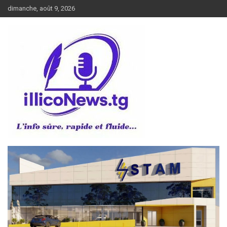
Aller
dimanche, août 9, 2026
au
contenu
L’info sûre, rapide et fluide
illiconews