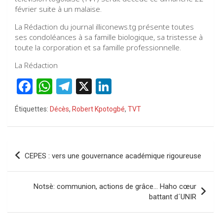
février suite à un malaise.
La Rédaction du journal illiconews.tg présente toutes
ses condoléances à sa famille biologique, sa tristesse à
toute la corporation et sa famille professionnelle.
La Rédaction
F
W
T
X
Li
a
h
el
n
Étiquettes:
Décès
,
Robert Kpotogbé
,
TVT
ce
at
e
ke
b
s
gr
dI
o
A
a
n
Navigation
CEPES : vers une gouvernance académique rigoureuse
o
p
m
de
k
p
l’article
Notsè: communion, actions de grâce… Haho cœur
battant d´UNIR