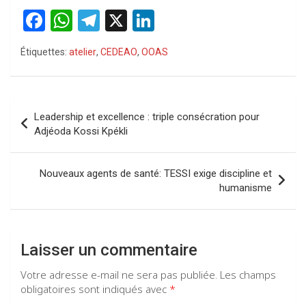
F
W
T
X
Li
a
h
el
n
Étiquettes:
atelier
,
CEDEAO
,
OOAS
ce
at
e
ke
b
s
gr
dI
o
A
a
n
Navigation
Leadership et excellence : triple consécration pour
o
p
m
de
Adjéoda Kossi Kpékli
k
p
l’article
Nouveaux agents de santé: TESSI exige discipline et
humanisme
Laisser un commentaire
Votre adresse e-mail ne sera pas publiée.
Les champs
obligatoires sont indiqués avec
*