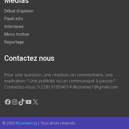
Médias
Débat d'opinion
Flash info
Interviews
Micro trottoir
Reportage
Contactez nous
Pour une question, une réaction, un commentaire, une
explication ? Une publicité ou un communiqué à passer?
Contactez-nous (+228) 91854014 illiconews1@gmail.com
Facebook
Instagram
TikTok
YouTube
X
© 2025
illiconews.tg
| Tous droits réservés.