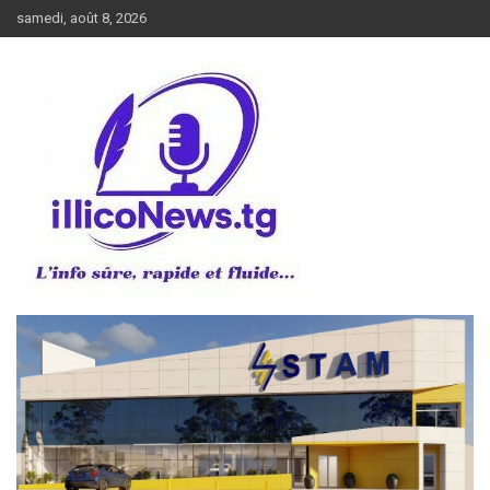
Aller
samedi, août 8, 2026
au
contenu
L’info sûre, rapide et fluide
illiconews