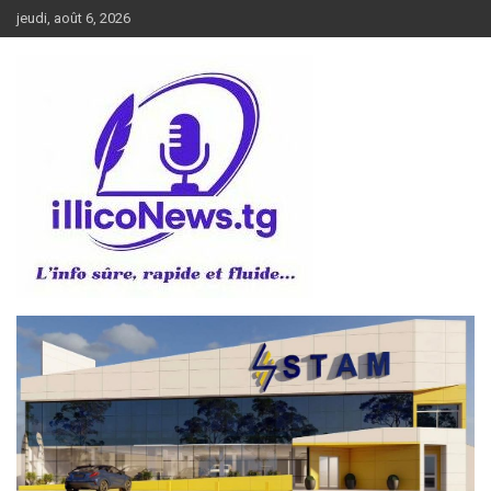
Aller
jeudi, août 6, 2026
au
contenu
L’info sûre, rapide et fluide
illiconews