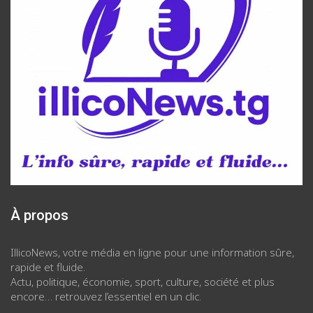
À propos
IllicoNews, votre média en ligne pour une information sûre,
rapide et fluide.
Actu, politique, économie, sport, culture, société et plus
encore… retrouvez l’essentiel en un clic.