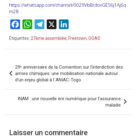
https://whatsapp.com/channel/0029VbBrdovGE56j1Aj6q
m28
F
W
T
X
Li
a
h
el
n
Étiquettes:
27ème assemblée
,
Freetown
,
OOAS
ce
at
e
ke
b
s
gr
dI
o
A
a
n
Navigation
29ᵉ anniversaire de la Convention sur l’interdiction des
o
p
m
de
armes chimiques: une mobilisation nationale autour
k
p
d’un enjeu global à l´ANIAC-Togo
l’article
INAM : une nouvelle ère numérique pour l’assurance
maladie
Laisser un commentaire