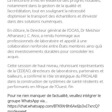
La rencontre a mis en évidence des progrès notables,
notamment dans la gestion de la qualité et
l’accréditation, tout en soulignant la nécessité
d’optimiser le transport des échantillons et d’investir
dans des solutions numériques.
En clôture, le Directeur général de l’OOAS, Dr Melchior
Athanase J. C. Aïssi, a rendu hommage aux
professionnels de laboratoire et appelé à une
collaboration renforcée entre États membres ainsi qu’à
des investissements durables pour consolider les
acquis.
Cette session de haut niveau, réunissant représentants
de la CEDEAO, directeurs de laboratoires, partenaires et
bailleurs, a confirmé le rôle stratégique du PROALAB
dans la construction de systèmes de santé résilients et
performants en Afrique de l’Ouest. Fin
Pour ne rien manquer de l’actualité, veuillez intégrer le
groupe WhatsApp via…
https://chat.whatsapp.com/BTK9Xr8h6Ax6Js3xI7xrcQ?
mode=wwt