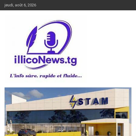
Aller
jeudi, août 6, 2026
au
contenu
L’info sûre, rapide et fluide
illiconews