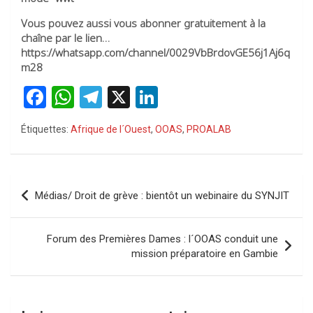
Vous pouvez aussi vous abonner gratuitement à la
chaîne par le lien…
https://whatsapp.com/channel/0029VbBrdovGE56j1Aj6q
m28
F
W
T
X
Li
a
h
el
n
Étiquettes:
Afrique de l´Ouest
,
OOAS
,
PROALAB
ce
at
e
ke
b
s
gr
dI
o
A
a
n
Navigation
Médias/ Droit de grève : bientôt un webinaire du SYNJIT
o
p
m
de
k
p
l’article
Forum des Premières Dames : l´OOAS conduit une
mission préparatoire en Gambie