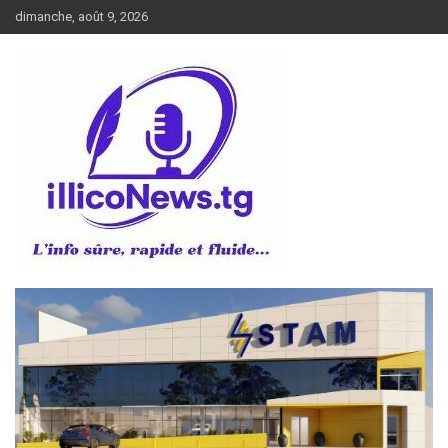
Aller
dimanche, août 9, 2026
au
contenu
L’info sûre, rapide et fluide
illiconews