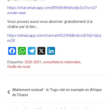
https://chat.whatsapp.com/BTK9Xr8h6Ax6Js3xI7xrcQ?
mode=wwt
Vous pouvez aussi vous abonner gratuitement à la
chaîne par le lien…
https://whatsapp.com/channel/0029VbBrdovGE56j1Aj6q
m28
F
W
T
X
Li
a
h
el
n
Étiquettes:
2026-2031
,
consultations nationales
,
ce
at
e
ke
feuille de route
b
s
gr
dI
o
A
a
n
Navigation
o
p
m
Allaitement exclusif : le Togo cité en exemple en Afrique
de
de l’Ouest
k
p
l’article