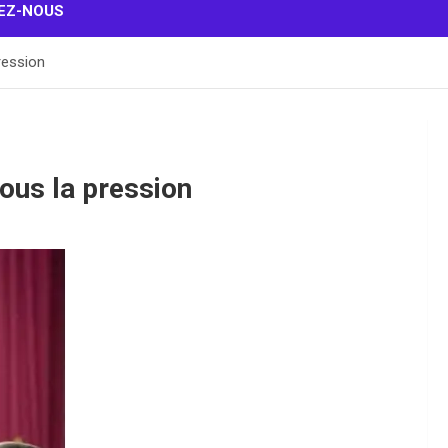
EZ-NOUS
ression
ous la pression