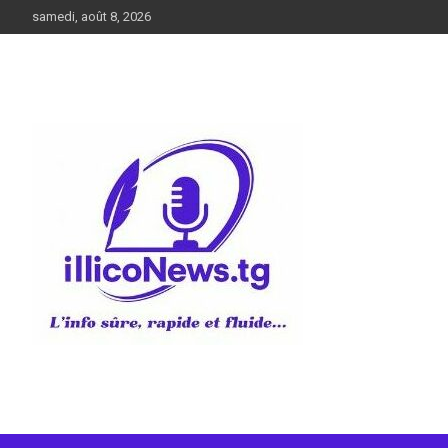
Aller
samedi, août 8, 2026
au
contenu
L’info sûre, rapide et fluide
illiconews