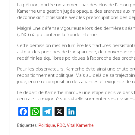
La pétition, portée notamment par des élus de l’Union po
Kamerhe une gestion jugée opaque, des entraves aux m
déconnexion croissante avec les préoccupations des dépu
Malgré une défense vigoureuse lors des dernières séance
(UNC) n’a pu contenir la fronde interne.
Cette démission met en lumière les fractures persistantes
autour des principes de transparence, de gouvernance et
redéfinir les équilibres politiques à l’approche des proc
Pour les observateurs, Kamerhe évite ainsi une chute brut
repositionnement politique. Mais au-delà de sa trajectoire
joue, entre recomposition des alliances et exigence de 
Le départ de Kamerhe marque une étape décisive dans la 
centrale : la majorité saura-t-elle surmonter ses divisions 
F
W
T
X
Li
a
h
el
n
Étiquettes:
Politique
,
RDC
,
Vital Kamerhe
ce
at
e
ke