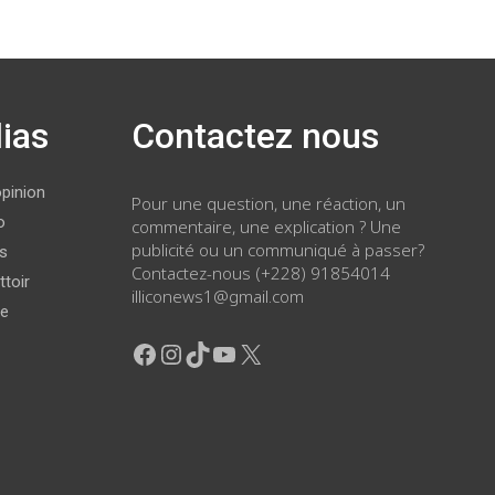
ias
Contactez nous
opinion
Pour une question, une réaction, un
o
commentaire, une explication ? Une
publicité ou un communiqué à passer?
ws
Contactez-nous (+228) 91854014
ttoir
illiconews1@gmail.com
ge
Facebook
Instagram
TikTok
YouTube
X