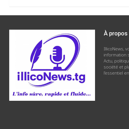
À propos
IllicoNews, 
information s
Actu, politiq
société et p
l’essentiel en