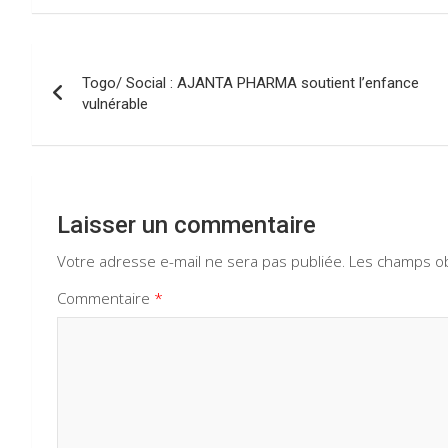
b
s
gr
dI
o
A
a
n
Navigation
o
p
m
Togo/ Social : AJANTA PHARMA soutient l’enfance
de
vulnérable
k
p
l’article
Laisser un commentaire
Votre adresse e-mail ne sera pas publiée.
Les champs ob
Commentaire
*