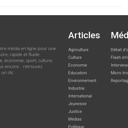
Articles
Méd
votre média en ligne pour une
Agriculture
Débat d'
ûre, rapide et fluide.
Culture
Flash inf
ue, économie, sport, culture,
Economie
Intervie
lus encore… retrouvez
 un clic.
Education
Micro tro
Environnement
Reporta
Industrie
International
Jeunesse
Justice
Médias
Politique