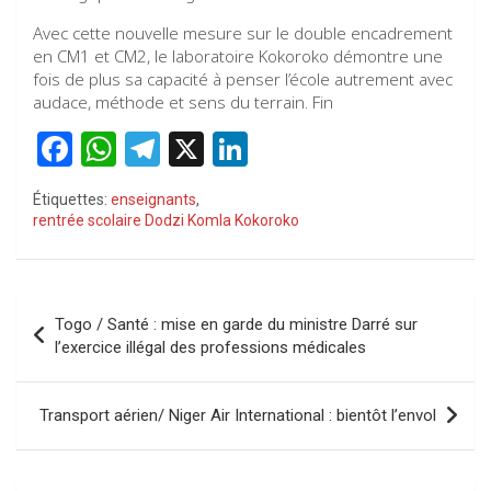
Avec cette nouvelle mesure sur le double encadrement
en CM1 et CM2, le laboratoire Kokoroko démontre une
fois de plus sa capacité à penser l’école autrement avec
audace, méthode et sens du terrain. Fin
F
W
T
X
Li
a
h
el
n
Étiquettes:
enseignants
,
ce
at
e
ke
rentrée scolaire Dodzi Komla Kokoroko
b
s
gr
dI
o
A
a
n
Navigation
o
p
m
Togo / Santé : mise en garde du ministre Darré sur
de
l’exercice illégal des professions médicales
k
p
l’article
Transport aérien/ Niger Air International : bientôt l’envol