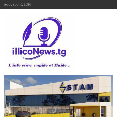
Aller
jeudi, août 6, 2026
au
contenu
L’info sûre, rapide et fluide
illiconews