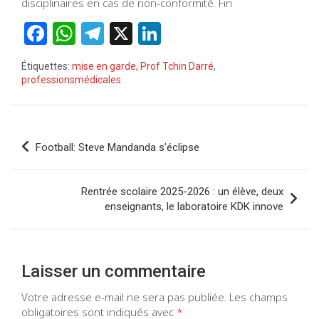
disciplinaires en cas de non-conformité. Fin
F
W
T
X
Li
a
h
el
n
Étiquettes:
mise en garde
,
Prof Tchin Darré
,
ce
at
e
ke
professionsmédicales
b
s
gr
dI
o
A
a
n
Navigation
o
p
m
Football: Steve Mandanda s’éclipse
de
k
p
l’article
Rentrée scolaire 2025-2026 : un élève, deux
enseignants, le laboratoire KDK innove
Laisser un commentaire
Votre adresse e-mail ne sera pas publiée.
Les champs
obligatoires sont indiqués avec
*