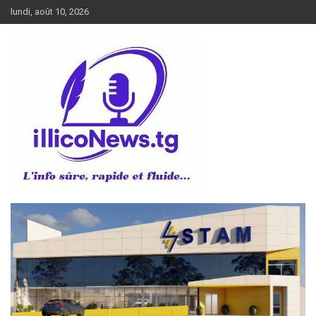
Aller
lundi, août 10, 2026
au
contenu
L’info sûre, rapide et fluide
illiconews