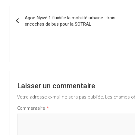
o
A
a
n
Navigation
o
p
m
Agoè‑Nyivé 1 fluidifie la mobilité urbaine : trois
de
encoches de bus pour la SOTRAL
k
p
l’article
Laisser un commentaire
Votre adresse e-mail ne sera pas publiée.
Les champs ob
Commentaire
*