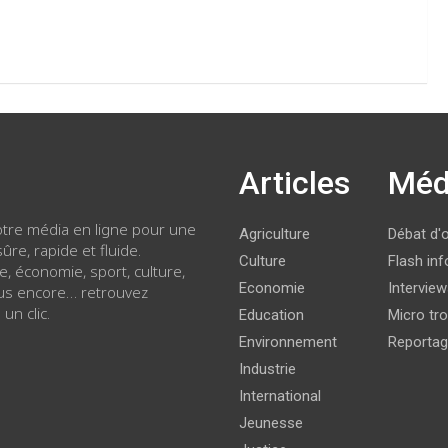
Articles
Méd
votre média en ligne pour une
Agriculture
Débat d'
ûre, rapide et fluide.
Culture
Flash inf
ue, économie, sport, culture,
Economie
Intervie
lus encore… retrouvez
 un clic.
Education
Micro tro
Environnement
Reporta
Industrie
International
Jeunesse