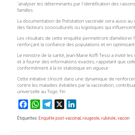
´analyser les déterminants par l´identification des raiso
familles.
La documentation de l’hésitation vaccinale sera aussi au
des facteurs socioculturels ou logistiques qui influence
Les résultats de cette enquête permettront d’améliorer 
renforçant la confiance des populations et en optimisant 
Le ministre de la santé, Jean-Marie Koffi Tessi a invité l
et à fournir des informations exactes, rappelant que cell
conformément à la loi statistique en vigueur.
Cette initiative s’inscrit dans une dynamique de renforc
contre les maladies évitables par la vaccination, contribua
universelle au Togo. Fin
F
W
T
X
Li
a
h
el
n
Étiquettes:
Enquête post-vaccinal
,
rougeole
,
rubéole
,
vaccin
ce
at
e
ke
b
s
gr
dI