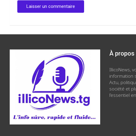
À propos
IllicoNews, 
information s
Actu, politiq
société et p
l’essentiel en