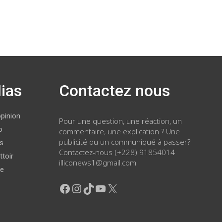
ias
Contactez nous
opinion
Pour une question, une réaction, un
o
commentaire, une explication ? Une
publicité ou un communiqué à passer?
ws
Contactez-nous (+228) 91854014
ttoir
illiconews1@gmail.com
ge
Facebook
Instagram
TikTok
YouTube
X