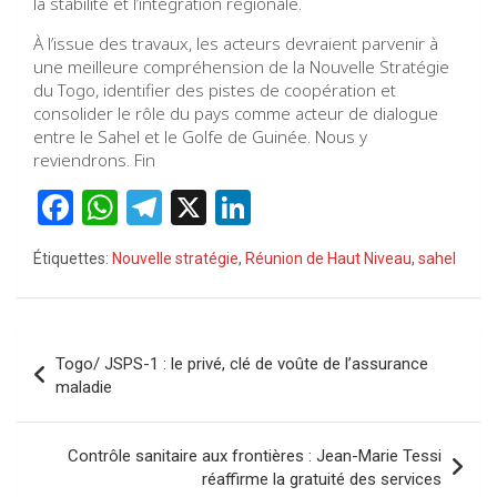
la stabilité et l’intégration régionale.
À l’issue des travaux, les acteurs devraient parvenir à
une meilleure compréhension de la Nouvelle Stratégie
du Togo, identifier des pistes de coopération et
consolider le rôle du pays comme acteur de dialogue
entre le Sahel et le Golfe de Guinée. Nous y
reviendrons. Fin
F
W
T
X
Li
a
h
el
n
Étiquettes:
Nouvelle stratégie
,
Réunion de Haut Niveau
,
sahel
ce
at
e
ke
b
s
gr
dI
o
A
a
n
Navigation
Togo/ JSPS-1 : le privé, clé de voûte de l’assurance
o
p
m
de
maladie
k
p
l’article
Contrôle sanitaire aux frontières : Jean-Marie Tessi
réaffirme la gratuité des services