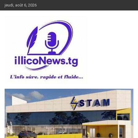
Aller
jeudi, août 6, 2026
au
contenu
L’info sûre, rapide et fluide
illiconews