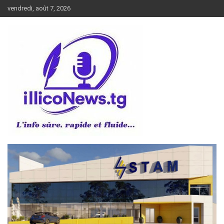
Aller
vendredi, août 7, 2026
au
contenu
L’info sûre, rapide et fluide
illiconews