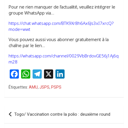
Pour ne rien manquer de l’actualité, veuillez intégrer le
groupe WhatsApp via…
https://chat.whatsapp.com/BTK9Xr8h6Ax6Js3xI7xrcQ?
mode=wwt
Vous pouvez aussi vous abonner gratuitement à la
chaîne par le lien…
https://whatsapp.com/channel/0029VbBrdovGE56j1Aj6q
m28
F
W
T
X
Li
a
h
el
n
Étiquettes:
AMU
,
JSPS
,
PSPS
ce
at
e
ke
b
s
gr
dI
o
A
a
n
Navigation
Togo/ Vaccination contre la polio : deuxième round
o
p
m
de