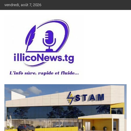
Aller
vendredi, août 7, 2026
au
contenu
L’info sûre, rapide et fluide
illiconews