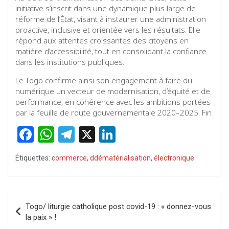
initiative s’inscrit dans une dynamique plus large de
réforme de l’État, visant à instaurer une administration
proactive, inclusive et orientée vers les résultats. Elle
répond aux attentes croissantes des citoyens en
matière d’accessibilité, tout en consolidant la confiance
dans les institutions publiques.
Le Togo confirme ainsi son engagement à faire du
numérique un vecteur de modernisation, d’équité et de
performance, en cohérence avec les ambitions portées
par la feuille de route gouvernementale 2020–2025. Fin
F
W
T
X
Li
a
h
el
n
Étiquettes:
commerce
,
ddématérialisation
,
électronique
ce
at
e
ke
b
s
gr
dI
o
A
a
n
Navigation
Togo/ liturgie catholique post covid-19 : « donnez-vous
o
p
m
de
la paix » !