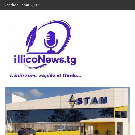
Aller
vendredi, août 7, 2026
au
contenu
L’info sûre, rapide et fluide
illiconews