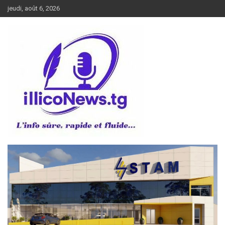
Aller
jeudi, août 6, 2026
au
contenu
L’info sûre, rapide et fluide
illiconews