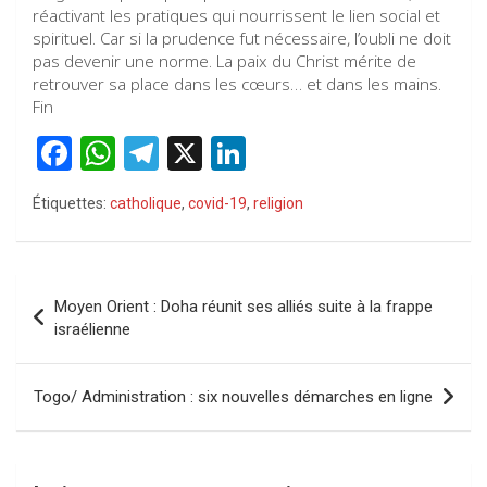
réactivant les pratiques qui nourrissent le lien social et
spirituel. Car si la prudence fut nécessaire, l’oubli ne doit
pas devenir une norme. La paix du Christ mérite de
retrouver sa place dans les cœurs… et dans les mains.
Fin
F
W
T
X
Li
a
h
el
n
Étiquettes:
catholique
,
covid-19
,
religion
ce
at
e
ke
b
s
gr
dI
o
A
a
n
Navigation
Moyen Orient : Doha réunit ses alliés suite à la frappe
o
p
m
de
israélienne
k
p
l’article
Togo/ Administration : six nouvelles démarches en ligne