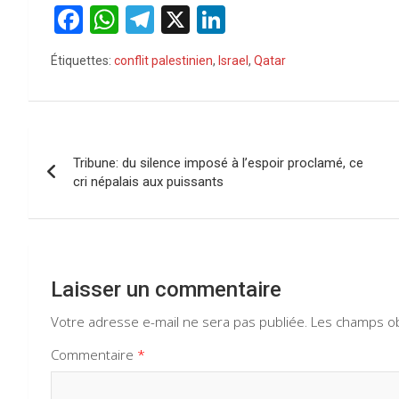
F
W
T
X
Li
a
h
el
n
Étiquettes:
conflit palestinien
,
Israel
,
Qatar
ce
at
e
ke
b
s
gr
dI
o
A
a
n
Navigation
o
p
m
Tribune: du silence imposé à l’espoir proclamé, ce
de
cri népalais aux puissants
k
p
l’article
Laisser un commentaire
Votre adresse e-mail ne sera pas publiée.
Les champs ob
Commentaire
*