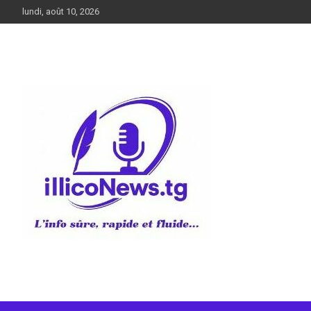
Aller
lundi, août 10, 2026
au
contenu
L’info sûre, rapide et fluide
illiconews