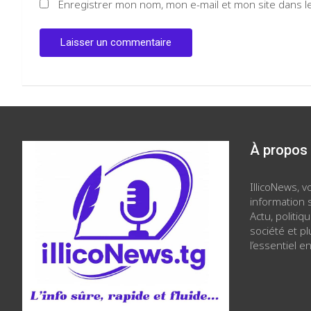
Enregistrer mon nom, mon e-mail et mon site dans 
À propos
IllicoNews, 
information s
Actu, politiq
société et p
l’essentiel en