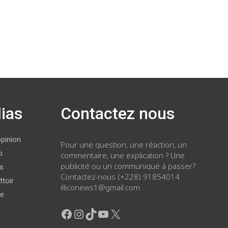
ias
Contactez nous
opinion
Pour une question, une réaction, un
o
commentaire, une explication ? Une
publicité ou un communiqué à passer?
ws
Contactez-nous (+228) 91854014
ttoir
illiconews1@gmail.com
ge
Facebook
Instagram
TikTok
YouTube
X