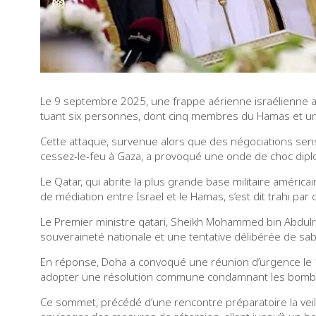
Le 9 septembre 2025, une frappe aérienne israélienne a 
tuant six personnes, dont cinq membres du Hamas et un o
Cette attaque, survenue alors que des négociations sens
cessez-le-feu à Gaza, a provoqué une onde de choc diplo
Le Qatar, qui abrite la plus grande base militaire américa
de médiation entre Israël et le Hamas, s’est dit trahi p
Le Premier ministre qatari, Sheikh Mohammed bin Abdulra
souveraineté nationale et une tentative délibérée de sab
En réponse, Doha a convoqué une réunion d’urgence le 
adopter une résolution commune condamnant les bomba
Ce sommet, précédé d’une rencontre préparatoire la veille