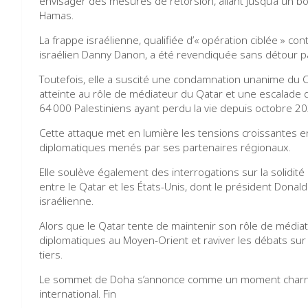
envisager des mesures de rétorsion, allant jusqu’à un b
Hamas.
La frappe israélienne, qualifiée d’« opération ciblée » c
israélien Danny Danon, a été revendiquée sans détour par
Toutefois, elle a suscité une condamnation unanime du Co
atteinte au rôle de médiateur du Qatar et une escalade 
64 000 Palestiniens ayant perdu la vie depuis octobre 20
Cette attaque met en lumière les tensions croissantes entr
diplomatiques menés par ses partenaires régionaux.
Elle soulève également des interrogations sur la solidit
entre le Qatar et les États-Unis, dont le président Donald Tr
israélienne.
Alors que le Qatar tente de maintenir son rôle de médiate
diplomatiques au Moyen-Orient et raviver les débats sur l
tiers.
Le sommet de Doha s’annonce comme un moment charnièr
international. Fin