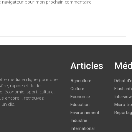
le navigateur pour mon prochain commentaire.
Articles
Méd
votre média en ligne pour une
Agriculture
Débat d'
ûre, rapide et fluide.
Culture
Flash inf
ue, économie, sport, culture,
Economie
Intervie
lus encore… retrouvez
 un clic.
Education
Micro tro
Environnement
Reporta
Industrie
International