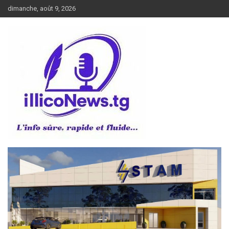
Aller
dimanche, août 9, 2026
au
contenu
L’info sûre, rapide et fluide
illiconews