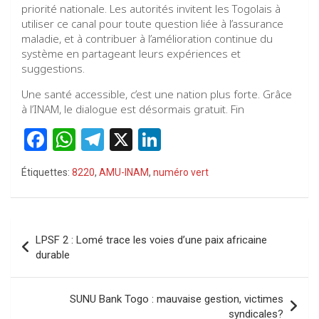
priorité nationale. Les autorités invitent les Togolais à
utiliser ce canal pour toute question liée à l’assurance
maladie, et à contribuer à l’amélioration continue du
système en partageant leurs expériences et
suggestions.
Une santé accessible, c’est une nation plus forte. Grâce
à l’INAM, le dialogue est désormais gratuit. Fin
F
W
T
X
Li
a
h
el
n
Étiquettes:
8220
,
AMU-INAM
,
numéro vert
ce
at
e
ke
b
s
gr
dI
o
A
a
n
Navigation
LPSF 2 : Lomé trace les voies d’une paix africaine
o
p
m
de
durable
k
p
l’article
SUNU Bank Togo : mauvaise gestion, victimes
syndicales?