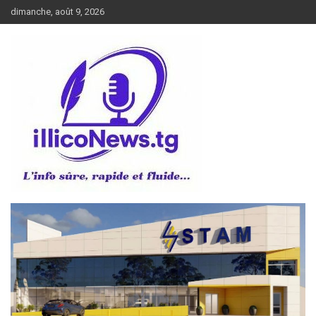
Aller
dimanche, août 9, 2026
au
contenu
L’info sûre, rapide et fluide
illiconews