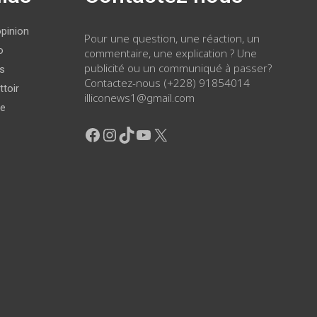
opinion
Pour une question, une réaction, un
o
commentaire, une explication ? Une
publicité ou un communiqué à passer?
ws
Contactez-nous (+228) 91854014
ttoir
illiconews1@gmail.com
ge
Facebook
Instagram
TikTok
YouTube
X