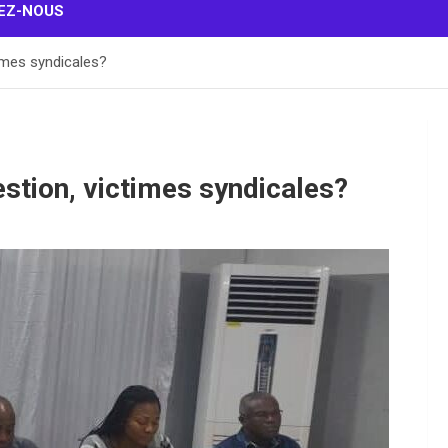
EZ-NOUS
imes syndicales?
tion, victimes syndicales?