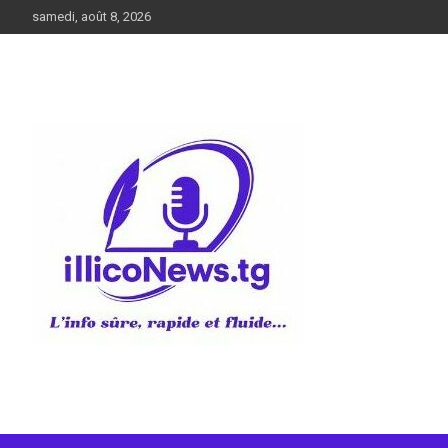
Aller
samedi, août 8, 2026
au
contenu
L’info sûre, rapide et fluide
illiconews