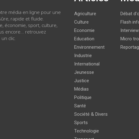
votre média en ligne pour une
Agriculture
Débat d'
ûre, rapide et fluide.
Culture
Flash inf
ue, économie, sport, culture,
Economie
Intervie
lus encore… retrouvez
 un clic.
Education
Micro tro
Environnement
Reporta
Industrie
International
Jeunesse
Justice
Médias
Politique
Santé
Société & Divers
Sports
Technologie