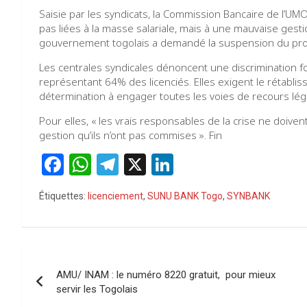
Saisie par les syndicats, la Commission Bancaire de l’UM
pas liées à la masse salariale, mais à une mauvaise gest
gouvernement togolais a demandé la suspension du proce
Les centrales syndicales dénoncent une discrimination f
représentant 64% des licenciés. Elles exigent le rétabli
détermination à engager toutes les voies de recours lég
Pour elles, « les vrais responsables de la crise ne doiven
gestion qu’ils n’ont pas commises ». Fin
F
W
T
X
Li
a
h
el
n
Étiquettes:
licenciement
,
SUNU BANK Togo
,
SYNBANK
ce
at
e
ke
b
s
gr
dI
o
A
a
n
Navigation
o
p
m
AMU/ INAM : le numéro 8220 gratuit, pour mieux
de
servir les Togolais
k
p