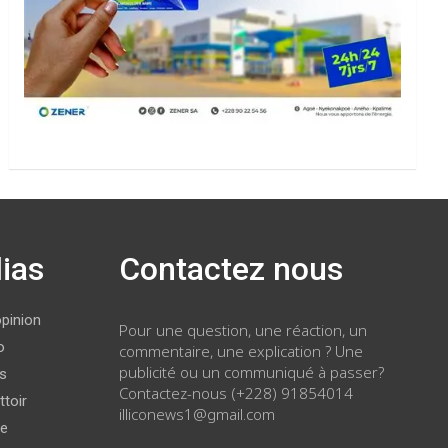
ias
Contactez nous
opinion
Pour une question, une réaction, un
o
commentaire, une explication ? Une
publicité ou un communiqué à passer?
ws
Contactez-nous (+228) 91854014
ttoir
illiconews1@gmail.com
ge