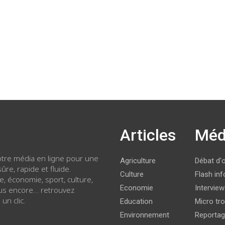
Articles
Méd
votre média en ligne pour une
Agriculture
Débat d'
ûre, rapide et fluide.
Culture
Flash inf
ue, économie, sport, culture,
Economie
Intervie
lus encore… retrouvez
 un clic.
Education
Micro tro
Environnement
Reporta