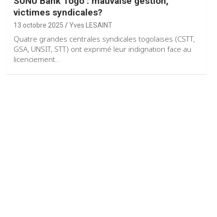
SUNU Bank Togo : mauvaise gestion,
victimes syndicales?
13 octobre 2025
Yves LESAINT
Quatre grandes centrales syndicales togolaises (CSTT,
GSA, UNSIT, STT) ont exprimé leur indignation face au
licenciement…