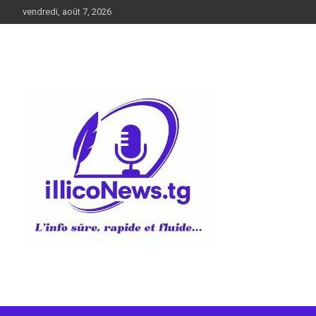
Aller
vendredi, août 7, 2026
au
contenu
L’info sûre, rapide et fluide
illiconews