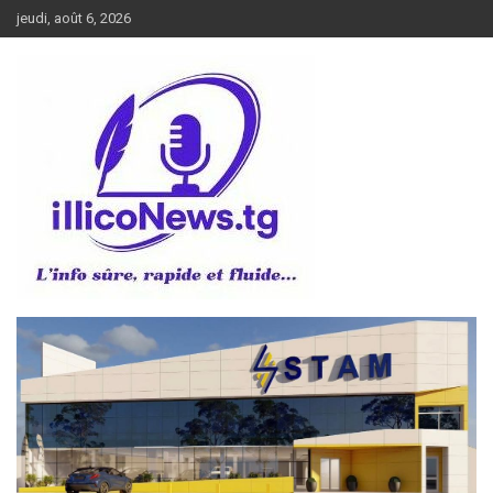
Aller
jeudi, août 6, 2026
au
contenu
L’info sûre, rapide et fluide
illiconews