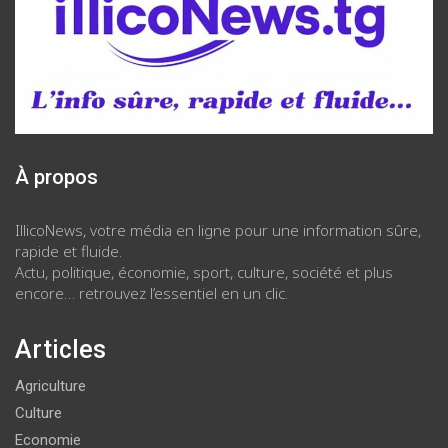
À propos
IllicoNews, votre média en ligne pour une information sûre,
rapide et fluide.
Actu, politique, économie, sport, culture, société et plus
encore… retrouvez l’essentiel en un clic.
Articles
Agriculture
Culture
Economie