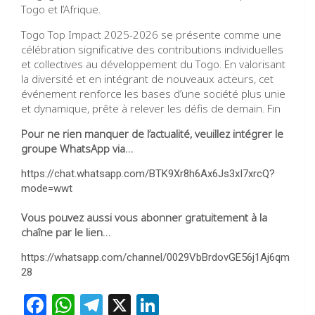
Togo et l’Afrique.
Togo Top Impact 2025-2026 se présente comme une
célébration significative des contributions individuelles
et collectives au développement du Togo. En valorisant
la diversité et en intégrant de nouveaux acteurs, cet
événement renforce les bases d’une société plus unie
et dynamique, prête à relever les défis de demain. Fin
Pour ne rien manquer de l’actualité, veuillez intégrer le
groupe WhatsApp via…
https://chat.whatsapp.com/BTK9Xr8h6Ax6Js3xI7xrcQ?
mode=wwt
Vous pouvez aussi vous abonner gratuitement à la
chaîne par le lien…
https://whatsapp.com/channel/0029VbBrdovGE56j1Aj6qm
28
F
W
T
X
Li