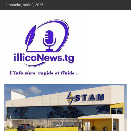
Aller
dimanche, août 9, 2026
au
contenu
L’info sûre, rapide et fluide
illiconews