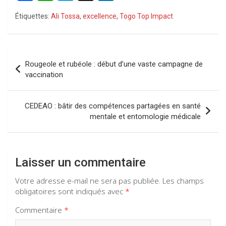
a
h
el
n
Étiquettes:
Ali Tossa
,
excellence
,
Togo Top Impact
ce
at
e
ke
b
s
gr
dI
o
A
a
n
Navigation
Rougeole et rubéole : début d’une vaste campagne de
o
p
m
de
vaccination
k
p
l’article
CEDEAO : bâtir des compétences partagées en santé
mentale et entomologie médicale
Laisser un commentaire
Votre adresse e-mail ne sera pas publiée.
Les champs
obligatoires sont indiqués avec
*
Commentaire
*