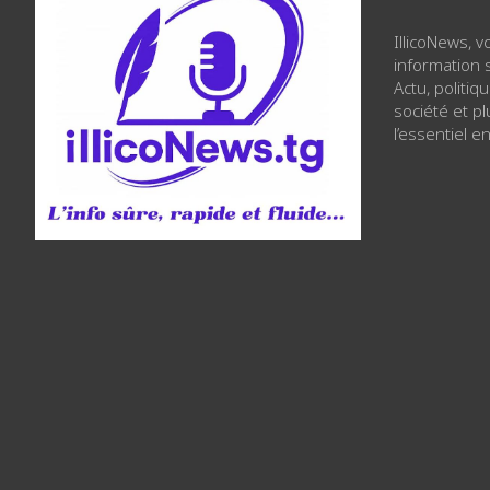
IllicoNews, 
information s
Actu, politiq
société et p
l’essentiel en