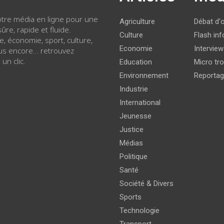
votre média en ligne pour une
Agriculture
Débat d'
ûre, rapide et fluide.
Culture
Flash inf
ue, économie, sport, culture,
Economie
Intervie
lus encore… retrouvez
 un clic.
Education
Micro tro
Environnement
Reporta
Industrie
International
Jeunesse
Justice
Médias
Politique
Santé
Société & Divers
Sports
Technologie
Transport