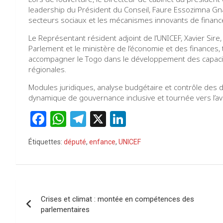
leadership du Président du Conseil, Faure Essozimna Gna
secteurs sociaux et les mécanismes innovants de financ
Le Représentant résident adjoint de l’UNICEF, Xavier Sire, 
Parlement et le ministère de l’économie et des finances,
accompagner le Togo dans le développement des capacités
régionales.
Modules juridiques, analyse budgétaire et contrôle des
dynamique de gouvernance inclusive et tournée vers l’ave
F
W
T
X
Li
a
h
el
n
Étiquettes:
député
,
enfance
,
UNICEF
ce
at
e
ke
b
s
gr
dI
o
A
a
n
Navigation
o
p
m
Crises et climat : montée en compétences des
de
parlementaires
k
p