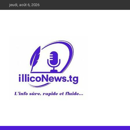
Aller
jeudi, août 6, 2026
au
contenu
L’info sûre, rapide et fluide
illiconews