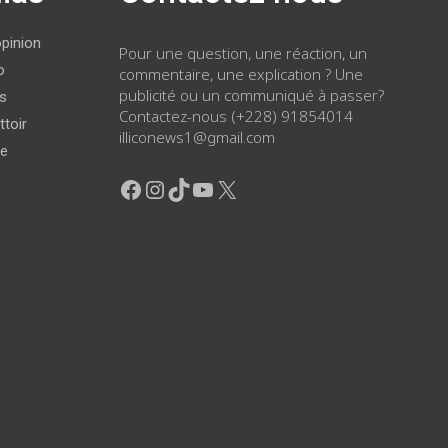
opinion
Pour une question, une réaction, un
o
commentaire, une explication ? Une
publicité ou un communiqué à passer?
ws
Contactez-nous (+228) 91854014
ttoir
illiconews1@gmail.com
ge
Facebook
Instagram
TikTok
YouTube
X