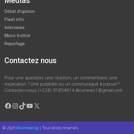
Médias
Débat d'opinion
Flash info
Interviews
Micro trottoir
Reportage
Contactez nous
Pour une question, une réaction, un commentaire, une
explication ? Une publicité ou un communiqué à passer?
Contactez-nous (+228) 91854014 illiconews1@gmail.com
Facebook
Instagram
TikTok
YouTube
X
© 2025
illiconews.tg
| Tous droits réservés.