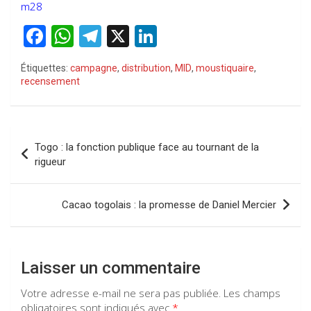
m28
F
W
T
X
Li
a
h
el
n
Étiquettes:
campagne
,
distribution
,
MID
,
moustiquaire
,
ce
at
e
ke
recensement
b
s
gr
dI
o
A
a
n
Navigation
o
p
m
Togo : la fonction publique face au tournant de la
de
rigueur
k
p
l’article
Cacao togolais : la promesse de Daniel Mercier
Laisser un commentaire
Votre adresse e-mail ne sera pas publiée.
Les champs
obligatoires sont indiqués avec
*