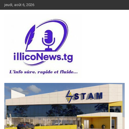
Aller
jeudi, août 6, 2026
au
contenu
L’info sûre, rapide et fluide
illiconews