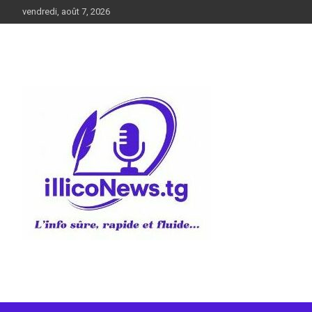
Aller
vendredi, août 7, 2026
au
contenu
L’info sûre, rapide et fluide
illiconews