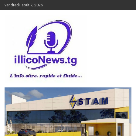
Aller
vendredi, août 7, 2026
au
contenu
L’info sûre, rapide et fluide
illiconews