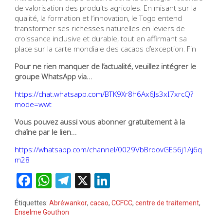
de valorisation des produits agricoles. En misant sur la
qualité, la formation et l’innovation, le Togo entend
transformer ses richesses naturelles en leviers de
croissance inclusive et durable, tout en affirmant sa
place sur la carte mondiale des cacaos d’exception. Fin
Pour ne rien manquer de l’actualité, veuillez intégrer le
groupe WhatsApp via…
https://chat.whatsapp.com/BTK9Xr8h6Ax6Js3xI7xrcQ?
mode=wwt
Vous pouvez aussi vous abonner gratuitement à la
chaîne par le lien…
https://whatsapp.com/channel/0029VbBrdovGE56j1Aj6q
m28
F
W
T
X
Li
a
h
el
n
Étiquettes:
Abréwankor
,
cacao
,
CCFCC
,
centre de traitement
,
ce
at
e
ke
Enselme Gouthon