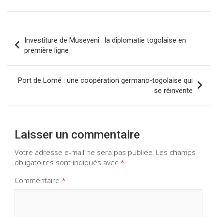
b
s
gr
dI
o
A
a
n
Navigation
o
p
m
Investiture de Museveni : la diplomatie togolaise en
de
première ligne
k
p
l’article
Port de Lomé : une coopération germano‑togolaise qui
se réinvente
Laisser un commentaire
Votre adresse e-mail ne sera pas publiée.
Les champs
obligatoires sont indiqués avec
*
Commentaire
*