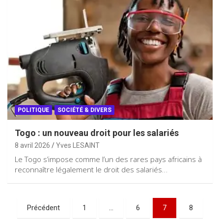
POLITIQUE
SOCIÉTÉ & DIVERS
Togo : un nouveau droit pour les salariés
8 avril 2026
Yves LESAINT
Le Togo s’impose comme l’un des rares pays africains à
reconnaître légalement le droit des salariés…
Pagination
Précédent
1
…
6
7
8