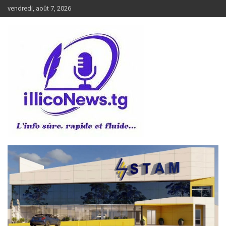
Aller
vendredi, août 7, 2026
au
contenu
L’info sûre, rapide et fluide
illiconews