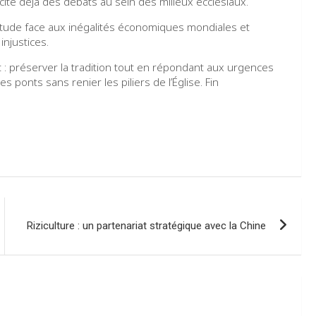
uscite déjà des débats au sein des milieux ecclésiaux.
uiétude face aux inégalités économiques mondiales et
injustices.
t : préserver la tradition tout en répondant aux urgences
ponts sans renier les piliers de l’Église. Fin
Riziculture : un partenariat stratégique avec la Chine