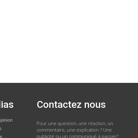
ias
Contactez nous
opinion
Pour une question, une réaction, un
o
commentaire, une explication ? Une
publicité ou un communiqué à passer?
ws