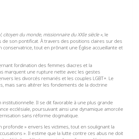
, citoyen du monde, missionnaire du XXIe siècle
»
, le
de son pontificat. À travers des positions claires sur des
n conservatrice, tout en prônant une Église accueillante et
ernant l’ordination des femmes diacres et la
s marquent une rupture nette avec les gestes
vers les divorcés remariés et les couples LGBT+. Le
èles, mais sans altérer les fondements de la doctrine
institutionnelle. Il se dit favorable à une plus grande
nce ecclésiale, poursuivant ainsi une dynamique amorcée
dernisation sans réforme dogmatique.
 profonde » envers les victimes, tout en soulignant la
cusations ». Il estime que la lutte contre ces abus ne doit