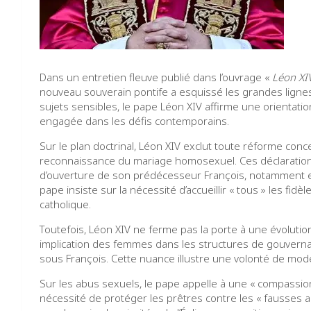
Dans un entretien fleuve publié dans l’ouvrage «
Léon XIV
nouveau souverain pontife a esquissé les grandes lignes 
sujets sensibles, le pape Léon XIV affirme une orientatio
engagée dans les défis contemporains.
Sur le plan doctrinal, Léon XIV exclut toute réforme conc
reconnaissance du mariage homosexuel. Ces déclaration
d’ouverture de son prédécesseur François, notamment en
pape insiste sur la nécessité d’accueillir « tous » les fid
catholique.
Toutefois, Léon XIV ne ferme pas la porte à une évolution 
implication des femmes dans les structures de gouverna
sous François. Cette nuance illustre une volonté de mo
Sur les abus sexuels, le pape appelle à une « compassion
nécessité de protéger les prêtres contre les « fausses ac