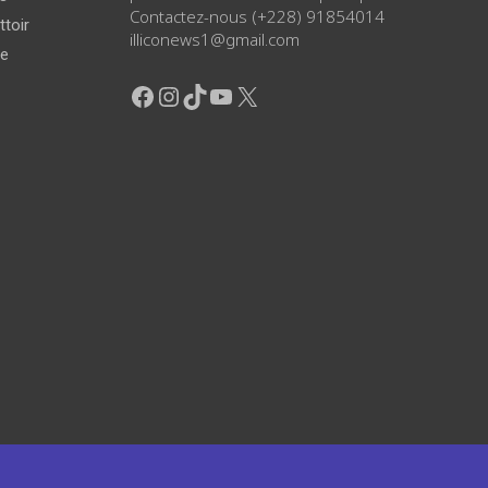
Contactez-nous (+228) 91854014
ttoir
illiconews1@gmail.com
ge
Facebook
Instagram
TikTok
YouTube
X