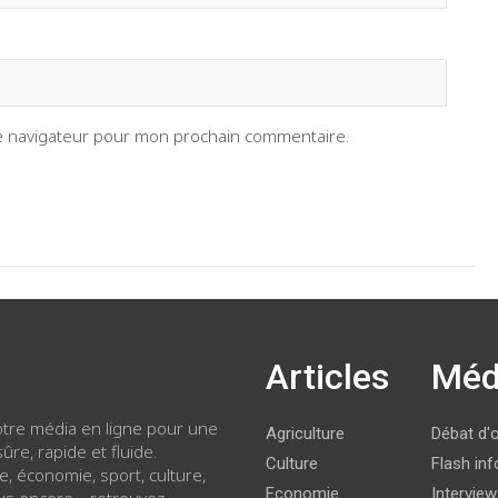
le navigateur pour mon prochain commentaire.
Articles
Méd
votre média en ligne pour une
Agriculture
Débat d'
ûre, rapide et fluide.
Culture
Flash inf
ue, économie, sport, culture,
Economie
Intervie
lus encore… retrouvez