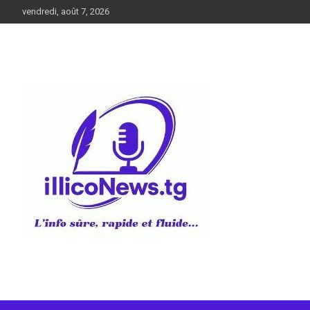
Aller
vendredi, août 7, 2026
au
contenu
L’info sûre, rapide et fluide
illiconews