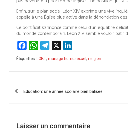
pas devenir « la priorité » de l’Église, une position qui s
Enfin, sur le plan social, Léon XIV exprime une vive inq
appelle à une Église plus active dans la dénonciation des 
Ce pontificat s’annonce comme celui d’un équilibre délica
du monde contemporain. Léon XIV semble vouloir bâtir des 
F
W
T
X
Li
a
h
el
n
Étiquettes:
LGBT
,
mariage homosexuel
,
religion
ce
at
e
ke
b
s
gr
dI
o
A
a
n
Navigation
o
p
m
Education: une année scolaire bien balisée
de
k
p
l’article
Laisser un commentaire