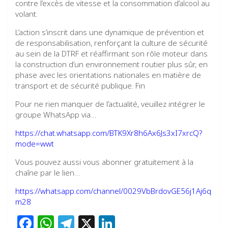
contre l’excès de vitesse et la consommation d’alcool au
volant.
L’action s’inscrit dans une dynamique de prévention et
de responsabilisation, renforçant la culture de sécurité
au sein de la DTRF et réaffirmant son rôle moteur dans
la construction d’un environnement routier plus sûr, en
phase avec les orientations nationales en matière de
transport et de sécurité publique. Fin
Pour ne rien manquer de l’actualité, veuillez intégrer le
groupe WhatsApp via…
https://chat.whatsapp.com/BTK9Xr8h6Ax6Js3xI7xrcQ?
mode=wwt
Vous pouvez aussi vous abonner gratuitement à la
chaîne par le lien…
https://whatsapp.com/channel/0029VbBrdovGE56j1Aj6q
m28
F
W
T
X
Li