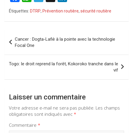
a
h
el
n
Étiquettes:
DTRP
,
Prévention routière
,
sécurité routière
ce
at
e
ke
b
s
gr
dI
o
A
a
n
Navigation
Cancer : Dogta-Lafiè à la pointe avec la technologie
o
p
m
de
Focal One
k
p
l’article
Togo: le droit reprend la forêt, Kokoroko tranche dans le
vif
Laisser un commentaire
Votre adresse e-mail ne sera pas publiée.
Les champs
obligatoires sont indiqués avec
*
Commentaire
*