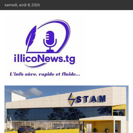
Aller
samedi, août 8, 2026
au
contenu
L’info sûre, rapide et fluide
illiconews