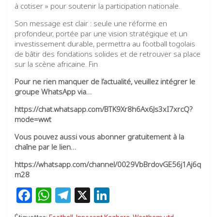
à cotiser » pour soutenir la participation nationale.
Son message est clair : seule une réforme en
profondeur, portée par une vision stratégique et un
investissement durable, permettra au football togolais
de bâtir des fondations solides et de retrouver sa place
sur la scène africaine. Fin
Pour ne rien manquer de l’actualité, veuillez intégrer le
groupe WhatsApp via…
https://chat.whatsapp.com/BTK9Xr8h6Ax6Js3xI7xrcQ?
mode=wwt
Vous pouvez aussi vous abonner gratuitement à la
chaîne par le lien…
https://whatsapp.com/channel/0029VbBrdovGE56j1Aj6q
m28
F
W
T
X
Li
a
h
el
n