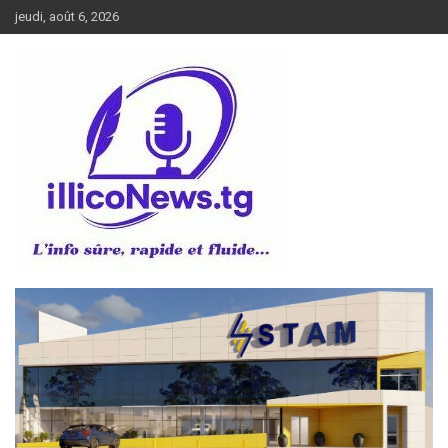
Aller
jeudi, août 6, 2026
au
contenu
L’info sûre, rapide et fluide
illiconews