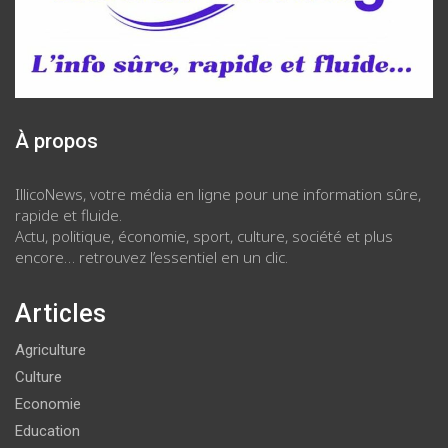
À propos
IllicoNews, votre média en ligne pour une information sûre,
rapide et fluide.
Actu, politique, économie, sport, culture, société et plus
encore… retrouvez l’essentiel en un clic.
Articles
Agriculture
Culture
Economie
Education