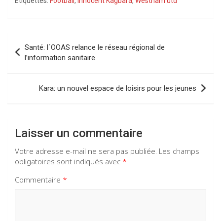
Étiquettes:
Football
,
Innocent Kagbara
,
Westham utd
ce
at
e
ke
b
s
gr
dI
o
A
a
n
Navigation
Santé: l´OOAS relance le réseau régional de
o
p
m
de
l’information sanitaire
k
p
l’article
Kara: un nouvel espace de loisirs pour les jeunes
Laisser un commentaire
Votre adresse e-mail ne sera pas publiée.
Les champs
obligatoires sont indiqués avec
*
Commentaire
*