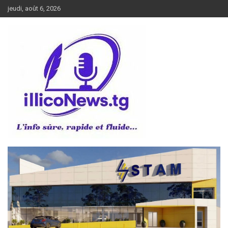
Aller
jeudi, août 6, 2026
au
contenu
L’info sûre, rapide et fluide
illiconews