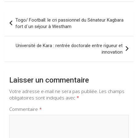
b
s
gr
dI
o
A
a
n
Navigation
Togo/ Football: le cri passionnel du Sénateur Kagbara
o
p
m
de
fort d´un séjour à Westham
k
p
l’article
Université de Kara : rentrée doctorale entre rigueur et
innovation
Laisser un commentaire
Votre adresse e-mail ne sera pas publiée.
Les champs
obligatoires sont indiqués avec
*
Commentaire
*