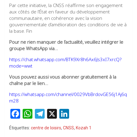
Par cette initiative, la CNSS réaffirme son engagement
aux côtés de l’État en faveur du développement
communautaire, en cohérence avec la vision
gouvernementale d’amélioration des conditions de vie à
la base. Fin
Pour ne rien manquer de l’actualité, veuillez intégrer le
groupe WhatsApp via…
https://chat.whatsapp.com/BTK9Xr8h6Ax6Js3xI7xrcQ?
mode=wwt
Vous pouvez aussi vous abonner gratuitement à la
chaîne par le lien…
https://whatsapp.com/channel/0029VbBrdovGE56j1Aj6q
m28
F
W
T
X
Li
a
h
el
n
Étiquettes:
centre de loisirs
,
CNSS
,
Kozah 1
ce
at
e
ke